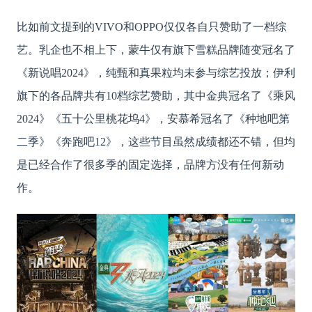
比如前文提到的
VIVO和OPPO仅仅各自只赞助了一档综
艺。乳企也不相上下，蒙牛仅有旗下雪糕品牌随变冠名了
《新说唱2024》，纯甄和真果粒均未参与综艺投放；伊利
旗下的各品牌共有10档综艺赞助，其中金典冠名了《乘风
2024》《五十公里桃花坞4》，安慕希冠名了《种地吧第
二季》《奔跑吧12》，这些节目虽然成绩都还不错，但均
是已经合作了很多季的固定选择，品牌方没有任何新动
作。