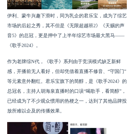
伊利、蒙牛兴趣下滑时，同为乳企的君乐宝，成为了综艺
市场的后起之秀，其不但是《无限超越班
2》《天赐的声
音5》的总冠，更是押中了上半年综艺市场最大黑马——
《歌手2024》。
作为老牌综
N代，《歌手》系列由于竞演模式缺乏新鲜
感，开播前无人看好，但却凭借着直播不修音、“守国门”
等元素意外翻红。君乐宝旗下的简醇，是《歌手2024》的
总冠名，主持人胡海泉直播时的口误“喝歌手，看简醇”，
已经成为了不少观众惯用的热梗之一，达到了其他品牌投
放所难以企及的传播效果。