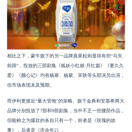
相比之下，蒙牛旗下的另一品牌真果粒则显得有些
“马失
前蹄”，投放的三部剧集《狐妖小红娘·月红篇》《要久久
爱》《颜心记》均有杨幂、杨紫、宋轶等头部演员出演，
但市场表现未及预期。
而伊利更接近
“量大管饱”的策略。旗下金典和安慕希两大
品牌分别投放了7部和9部剧集，当中不乏一些腰部作品，
但能称之为爆款的各自只有一个，前者是《玫瑰的故
事》，后者是《庆余年2》。