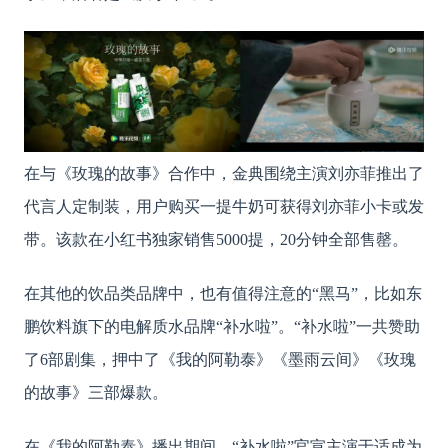
在与《玫瑰的故事》合作中，金典围绕主演刘亦菲推出了
代言人定制装，用户购买一提牛奶可获得刘亦菲小卡或发
带。该款在小红书独家销售
5000提，20分钟全部售罄。
在其他的饮品类品牌中，也有值得注意的
“黑马”，比如东
鹏饮料旗下的电解质水品牌“补水啦”。“补水啦”一共赞助
了6部剧集，押中了《我的阿勒泰》《墨雨云间》《玫瑰
的故事》三部爆款。
在《我的阿勒泰》播出期间，
“补水啦”官宣主演于适成为