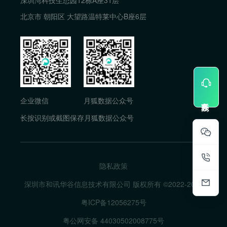
深圳湾科技生态园12栋A座31层
北京市 朝阳区 大望路温特莱中心B座6层
企业微信
月狐数据公众号
长按识别或截图保存月狐数据公众号
隐私政策
深圳市和讯华谷信息技术有限公司 版权所有 ©2022-
2026
粤ICP备12056275号
粤公网安备 44030502008775号