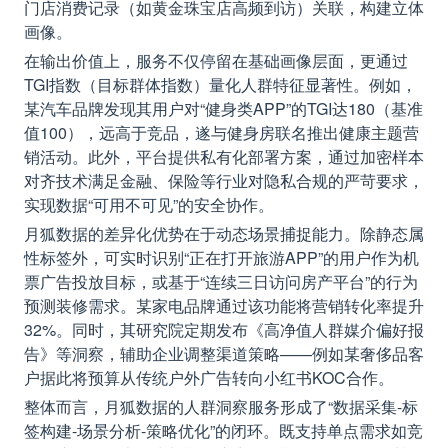
门店消费记录（如黄金珠宝店高频到访）关联，构建立体
画像。
在输出价值上，服务不仅停留在基础画像层面，更通过
TGI指数（目标群体指数）量化人群特征显著性。例如，
某汽车品牌发现其用户对“健身类APP”的TGI达180（基准
值100），远高于竞品，遂与健身房联名推出健康主题营
销活动。此外，平台提供私有化部署方案，通过加密样本
对齐技术满足金融、保险等行业对隐私合规的严苛要求，
实现数据“可用不可见”的安全协作。
月狐数据的差异化优势在于动态场景捕捉能力。除静态属
性标签外，可实时识别“正在打开旅游APP”的用户作为机
票广告投放目标，或基于“连续三日访问房产平台”的行为
预测装修需求。某家电品牌通过该功能将营销转化率提升
32%。同时，其研究院定期发布《高净值人群媒介偏好报
告》等洞察，辅助企业调整渠道策略——例如某奢侈品客
户据此将预算从传统户外广告转向小红书KOC合作。
整体而言，月狐数据的人群洞察服务形成了“数据采集-标
签构建-场景分析-策略优化”的闭环。既支持单点需求如竞