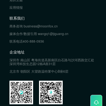
应用情报
联系我们
商务咨询
business@moonfox.cn
媒体合作/数据引用
wangq1@jiguang.cn
联系电话
400-888-0936
企业地址
深圳市 南山区 粤海街道高新南区白石路与沙河西路交汇处
深圳湾科技生态园12栋A座31层
北京市 朝阳区 大望路温特莱中心B座6层