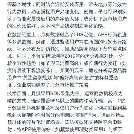
等基本属性，同时结合近期安装应用、常去地点等时效性
行为数据，动态捕捉用户兴趣变化。例如，平台可识别安
装了智能家居类应用的高净值人群，或分析下沉市场用户
的性价比偏好，为不同产品线定制差异化策略。
在数据维度上，月狐数据融合了LBS定位、APP行为轨迹
等多源数据。例如，通过监测用户常驻商圈的地铁出行路
线、社区分布及到访频次，辅助品牌圈定线下营销重点区
域。同时，平台支持回溯至2019年的历史数据对比，分
析季节性趋势（如节假日消费高峰）或长期行为变迁（如
疫情后线下客流复苏）。某案例显示，通过分析母婴品牌
用户中“关注留学规划”与“偏好高端家庭游”的标签重合
度，企业成功调整了海外市场推广策略。
技术层面，月狐采用SDK采集为主、运营商数据校准为
辅的方式，确保覆盖95%以上的国内移动终端。其T+2的
日数据更新机制能及时反映用户行为变化，例如捕捉到某
电商大促期间临时飙升的“咖啡厅签到”行为，进而推断白
领群体的碎片化消费场景。算法模型还支持跨平台ID映
射，将APP使用偏好（如频繁使用理财类应用）与线下