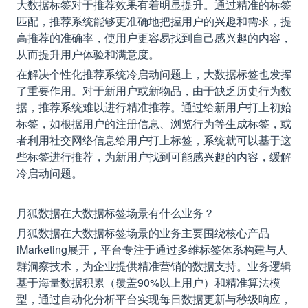
大数据标签对于推荐效果有着明显提升。通过精准的标签
匹配，推荐系统能够更准确地把握用户的兴趣和需求，提
高推荐的准确率，使用户更容易找到自己感兴趣的内容，
从而提升用户体验和满意度。
在解决个性化推荐系统冷启动问题上，大数据标签也发挥
了重要作用。对于新用户或新物品，由于缺乏历史行为数
据，推荐系统难以进行精准推荐。通过给新用户打上初始
标签，如根据用户的注册信息、浏览行为等生成标签，或
者利用社交网络信息给用户打上标签，系统就可以基于这
些标签进行推荐，为新用户找到可能感兴趣的内容，缓解
冷启动问题。
月狐数据在大数据标签场景有什么业务？
月狐数据在大数据标签场景的业务主要围绕核心产品
iMarketing展开，平台专注于通过多维标签体系构建与人
群洞察技术，为企业提供精准营销的数据支持。业务逻辑
基于海量数据积累（覆盖90%以上用户）和精准算法模
型，通过自动化分析平台实现每日数据更新与秒级响应，