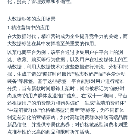
化，提高了管理效率和准确性。
大数据标签的应用场景
1.精准营销中的应用
在大数据时代，精准营销成为企业提升竞争力的关键，而
大数据标签在其中发挥着至关重要的作用。
以某电商平台为例，该平台通过收集用户在平台上的浏
览、收藏、购买等行为数据，以及用户在社交媒体上的互
动数据，利用大数据技术对这些数据进行清洗、分析和挖
掘，生成了诸如“偏好时尚服饰”“热衷数码产品”“喜爱运动
装备”等标签。基于这些标签，平台能够对用户进行精准
分类，当有新款时尚服饰上架时，就向被标记为“偏好时
尚服饰”的用户群体发送推广信息。在“双十一”期间，平台
还根据用户的消费能力和购买偏好，生成“高端消费群体”
“中端消费群体”“价格敏感型消费者”等标签，为不同群体
制定差异化的营销策略，如对高端消费群体推送高端品牌
新品信息，并提供专属优惠券；对价格敏感型消费者则重
点推荐性价比高的商品和限时折扣活动。