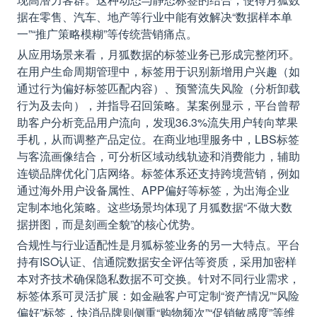
据在零售、汽车、地产等行业中能有效解决“数据样本单
一”“推广策略模糊”等传统营销痛点。
从应用场景来看，月狐数据的标签业务已形成完整闭环。
在用户生命周期管理中，标签用于识别新增用户兴趣（如
通过行为偏好标签匹配内容）、预警流失风险（分析卸载
行为及去向），并指导召回策略。某案例显示，平台曾帮
助客户分析竞品用户流向，发现36.3%流失用户转向苹果
手机，从而调整产品定位。在商业地理服务中，LBS标签
与客流画像结合，可分析区域动线轨迹和消费能力，辅助
连锁品牌优化门店网络。标签体系还支持跨境营销，例如
通过海外用户设备属性、APP偏好等标签，为出海企业
定制本地化策略。这些场景均体现了月狐数据“不做大数
据拼图，而是刻画全貌”的核心优势。
合规性与行业适配性是月狐标签业务的另一大特点。平台
持有ISO认证、信通院数据安全评估等资质，采用加密样
本对齐技术确保隐私数据不可交换。针对不同行业需求，
标签体系可灵活扩展：如金融客户可定制“资产情况”“风险
偏好”标签，快消品牌则侧重“购物频次”“促销敏感度”等维