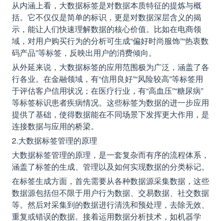
从内涵上看，大数据标签是对数据本质特征的提炼与概
括。它不仅仅是简单的标识，更是对数据深层含义的揭
示，能让人们快速理解数据的核心价值。比如在电商领
域，对用户购买行为的分析可生成“偏好时尚服饰”“热衷数
码产品”等标签，反映出用户的消费倾向。
从外延来说，大数据标签的应用范围极为广泛，涵盖了各
行各业。在金融领域，有“信用良好”“风险较高”等标签用
于评估客户信用状况；在医疗行业，有“高血压”“糖尿病”
等标签标识患者疾病情况。这些标签为数据的进一步应用
提供了基础，使得数据能在不同场景下发挥更大作用，是
连接数据与应用的桥梁。
2.大数据标签管理的原理
大数据标签管理的原理，是一套复杂而有序的流程体系，
涵盖了标签的生成、管理以及如何实现数据的分类标记。
在标签生成方面，首先需要从各种数据源采集数据，这些
数据源包括但不限于用户行为数据、交易数据、社交数据
等。然后对采集到的数据进行清洗和预处理，去除无效、
重复或错误的数据。接着运用数据分析技术，如机器学