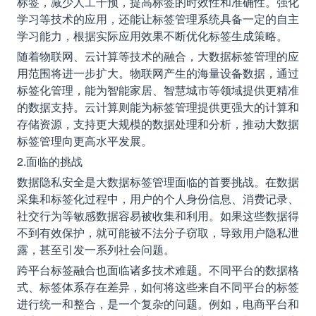
标签，减少人工干预，提高标签的时效性和准确性。强化
学习等技术的应用，还能让标签管理系统具备一定的自主
学习能力，根据实际应用效果不断优化标签生成策略。
随着物联网、云计算等技术的融合，大数据标签管理的应
用范围将进一步扩大。物联网产生的海量设备数据，通过
标签化管理，能为智能家居、智慧城市等领域提供更精准
的数据支持。云计算则能为标签管理提供更强大的计算和
存储资源，支持更大规模的数据处理和分析，推动大数据
标签管理向更高水平发展。
2.面临的挑战
数据隐私安全是大数据标签管理面临的首要挑战。在数据
采集和标签化过程中，用户的个人身份信息、消费记录、
社交行为等敏感数据容易被收集和利用。如果这些数据得
不到有效保护，就可能被不法分子窃取，导致用户隐私泄
露，甚至引发一系列社会问题。
跨平台标签融合也面临诸多技术难题。不同平台的数据格
式、标签体系存在差异，如何将这些来自不同平台的标签
进行统一和整合，是一个复杂的问题。例如，电商平台和