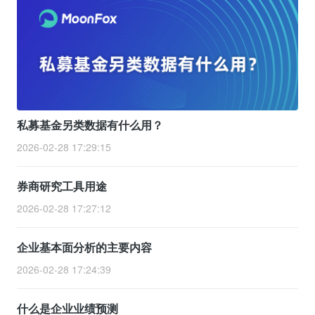
私募基金另类数据有什么用？
2026-02-28 17:29:15
券商研究工具用途
2026-02-28 17:27:12
企业基本面分析的主要内容
2026-02-28 17:24:39
什么是企业业绩预测