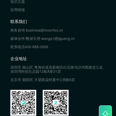
知识主题
应用情报
联系我们
商务咨询
business@moonfox.cn
媒体合作/数据引用
wangq1@jiguang.cn
联系电话
400-888-0936
企业地址
深圳市 南山区 粤海街道高新南区白石路与沙河西路交汇处
深圳湾科技生态园12栋A座31层
北京市 朝阳区 大望路温特莱中心B座6层