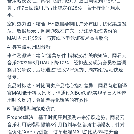
营策略长效性。网易《蛋仔派对》通过周签到+限时任
务，使7日回流用户占比稳定在28%，高于行业平均水
平。
空间热力图：结合LBS数据绘制用户分布图，优化渠道投
放。数据显示，网易游戏在广东、浙江等沿海省份的
MAU占比超35%，与其线下电竞馆布局高度吻合。
4. 异常波动归因分析
事件溯源法：建立“运营事件-指标波动”关联矩阵。网易云
音乐2023年6月DAU下降12%，经排查发现为会员权益调
整引发争议，后续通过“黑胶VIP免费听周杰伦”活动快速
修复。
竞品对标法：对比同类产品核心指标差异。网易有道翻译
官MAU低于科大讯飞，但通过AIBox功能实现单日人均使
用时长反超，验证差异化策略的有效性。
5. 预测模型与策略仿真
Prophet算法：基于时间序列预测未来活跃趋势。网易云
音乐利用该模型提前3个月预判车载音频市场爆发，针对
性优化CarPlay适配，使车载端MAU占比从8%提升至