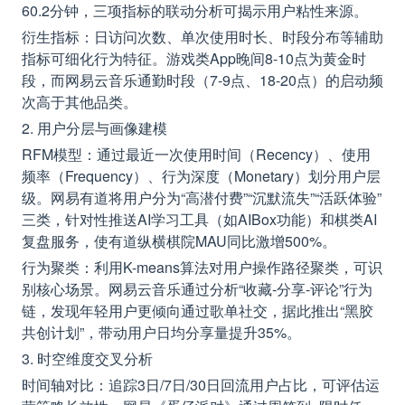
60.2分钟，三项指标的联动分析可揭示用户粘性来源。
衍生指标：日访问次数、单次使用时长、时段分布等辅助
指标可细化行为特征。游戏类App晚间8-10点为黄金时
段，而网易云音乐通勤时段（7-9点、18-20点）的启动频
次高于其他品类。
2. 用户分层与画像建模
RFM模型：通过最近一次使用时间（Recency）、使用
频率（Frequency）、行为深度（Monetary）划分用户层
级。网易有道将用户分为“高潜付费”“沉默流失”“活跃体验”
三类，针对性推送AI学习工具（如AIBox功能）和棋类AI
复盘服务，使有道纵横棋院MAU同比激增500%。
行为聚类：利用K-means算法对用户操作路径聚类，可识
别核心场景。网易云音乐通过分析“收藏-分享-评论”行为
链，发现年轻用户更倾向通过歌单社交，据此推出“黑胶
共创计划”，带动用户日均分享量提升35%。
3. 时空维度交叉分析
时间轴对比：追踪3日/7日/30日回流用户占比，可评估运