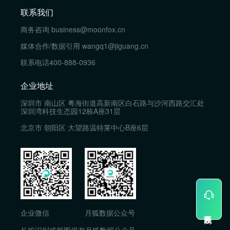
联系我们
商务咨询
business@moonfox.cn
媒体合作/数据引用
wangq1@jiguang.cn
联系电话
400-888-0936
企业地址
深圳市 南山区 粤海街道高新南区白石路与沙河西路交汇处
深圳湾科技生态园12栋A座31层
北京市 朝阳区 大望路温特莱中心B座6层
企业微信
月狐数据公众号