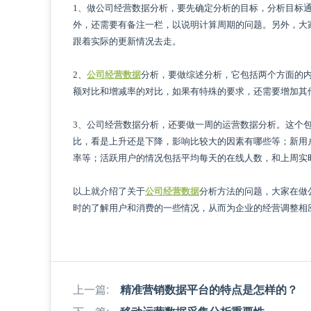
1、做公司经营数据分析，要先确定分析的目标，分析目标
外，还需要有备注一栏，以说明计算周期的问题。另外，大
跟着实际的更新情况去走。
2、
公司经营数据
分析，要做综述分析，它包括两个方面的
额对比和增减率的对比，如果有特殊的要求，还需要增加其
3、公司经营数据分析，还要做一周的运营数据分析。这个
比，看是上升还是下降，影响比较大的因素有哪些等；新用
率等；活跃用户的情况包括平均每天的在线人数，和上周实
以上就介绍了关于
公司经营数据
分析方法的问题，大家在做
时的了解用户和消费的一些情况，从而为企业的经营调整相
上一篇
:
精准营销数据平台的特点是怎样的？