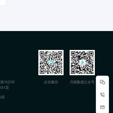
石路与沙河
企业微信
月狐数据公众号
31层
6层