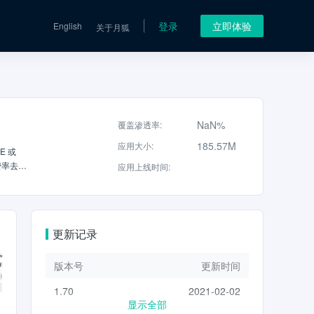
登录
立即体验
English
关于月狐
NaN%
覆盖渗透率
:
185.57M
应用大小
:
E 或
费率去拨
应用上线时间
:
）拨打对
更新记录
版本号
更新时间
1.70
2021-02-02
显示全部