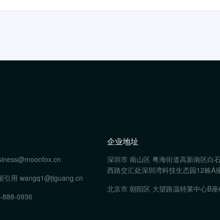
企业地址
siness@moonfox.cn
深圳市 南山区 粤海街道高新南区白
西路交汇处深圳湾科技生态园12栋A座
据引用
wangq1@jiguang.cn
北京市 朝阳区 大望路温特莱中心B座
-888-0936