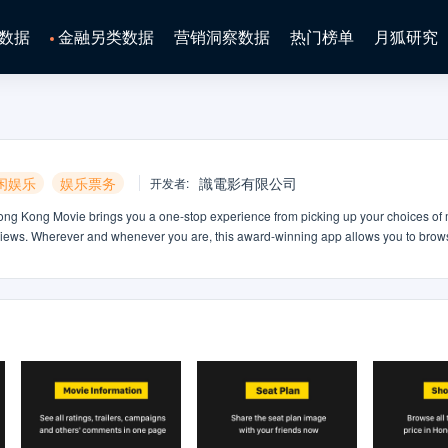
数据
金融另类数据
营销洞察数据
热门榜单
月狐研究
闲娱乐
娱乐票务
識電影有限公司
开发者
:
ong Kong Movie brings you a one-stop experience from picking up your choices of 
eviews. Wherever and whenever you are, this award-winning app allows you to brow
 synopsis, trailers, user reviews and ratings, show schedules and real-time seati
nly a few simple steps. You can also rate and comment on the releasing movies, the
ing service★ User movie reviews and rating ★ Latest movie synopsis and trailer ★
ating plan ★ All Hong Kong cinemas detailsAny questions or suggestions?★ Ema
.facebook.com/hkmovie6★ YouTube: http://www.youtube.com/user/hkmovie6