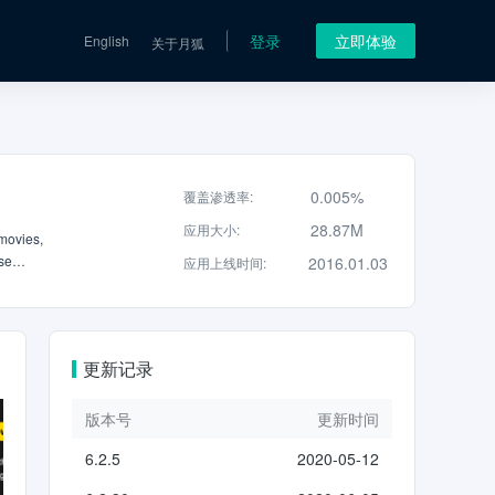
登录
立即体验
English
关于月狐
0.005%
覆盖渗透率
:
28.87M
应用大小
:
movies,
se
2016.01.03
应用上线时间
:
ng
n share
「Notify
il:
更新记录
版本号
更新时间
6.2.5
2020-05-12