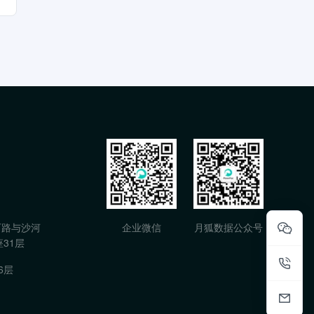
石路与沙河
企业微信
月狐数据公众号
31层
6层