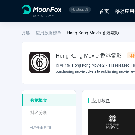
首页
移动应用
月狐
应用数据榜单
Hong Kong Movie 香港電影
/
/
Hong Kong Movie 香港電影
休
应用介绍
:
Hong Kong Movie 2.7.1 is released! H
purchasing movie tickets to publishing movie r
comprehensive movie information including movie
plans before purchasing your movie tickets in o
them with your friends!★ Fast and secure ticket
Me」function ★ Movie showtimes ★ Real-time se
数据概览
应用截图
support@hkmovie6.com★ Facebook: https://www
排名分析
用户生命周期