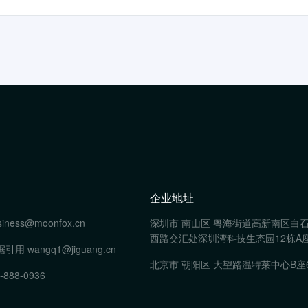
企业地址
siness@moonfox.cn
深圳市 南山区 粤海街道高新南区白
西路交汇处深圳湾科技生态园12栋A座
据引用
wangq1@jiguang.cn
北京市 朝阳区 大望路温特莱中心B座
-888-0936