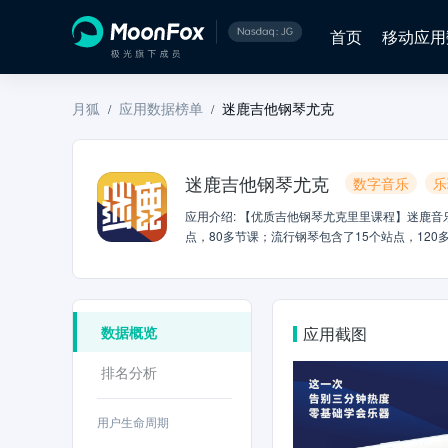
首页
移动应用
月狐
应用数据榜单
迷鹿吉他钢琴尤克
/
/
迷鹿吉他钢琴尤克
数字音乐
乐
应用介绍
:
【优质吉他钢琴尤克里里课程】迷鹿音乐
点，80多节课；流行钢琴包含了15个站点，12
系】聘请来自于UCSD，伯克利音乐学院、中央
理全部囊括。【吉他钢琴尤克里里老师辅导】资
货分享，随时答疑。每周上新歌还有艺术专栏等
1、清晰的视频，让你快速掌握吉他钢琴尤克里里
数据概览
应用截图
他钢琴尤克里里调音器，让你每一次弹奏都很好听
统，学琴变得很轻松！【联系我们】公司微信号：Ae
排名分析
用户生命周期