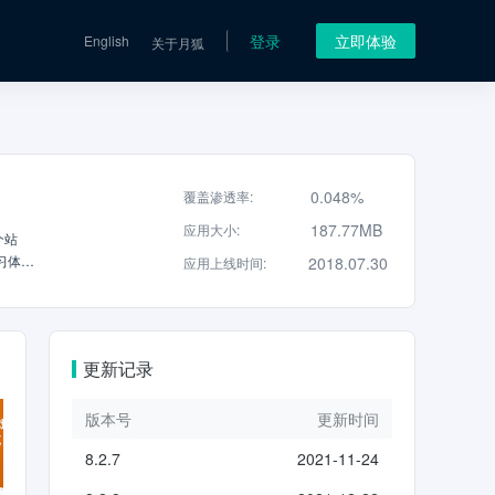
登录
立即体验
English
关于月狐
0.048%
覆盖渗透率
:
187.77MB
应用大小
:
个站
习体
2018.07.30
应用上线时间
:
巧到乐
钢琴干
学习】
精准吉
更新记录
识别系
版本号
更新时间
8.2.7
2021-11-24