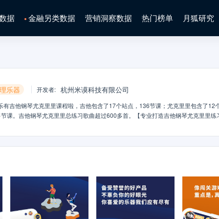
数据
金融另类数据
营销洞察数据
热门榜单
月狐研究
理乐器
杭州米谟科技有限公司
开发者
:
有吉他钢琴尤克里里课程啦，吉他包含了17个站点，136节课；尤克里里包含了12
0多节课。吉他钢琴尤克里里总练习歌曲超过600多首。【专业打造吉他钢琴尤克里里练
音乐学院等学府的音乐天才，根据吉他尤克里里钢琴初学者属性，从简单到高阶，从技
深吉他钢琴尤克里里老师全程督学，反馈学习进度、跟进学习质量。每日吉他尤克里里
你来。抖音热门歌曲、当下流行热门歌曲你都能找到哦。【会上瘾的吉他钢琴尤克里里
技巧。2、原创乐理小讲堂，分分钟掌握乐理知识，学会看吉他钢琴尤克里里谱。3、
。4、原创热门歌曲吉他钢琴尤克里里谱，想要的歌曲都能找到。5、智能精准AI音乐
roband