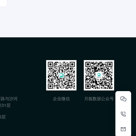
石路与沙河
企业微信
月狐数据公众号
31层
6层