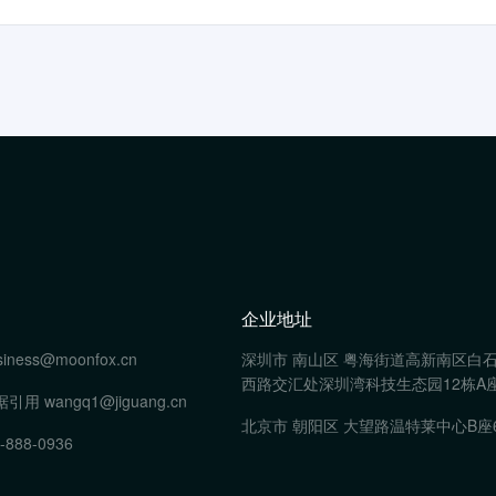
企业地址
siness@moonfox.cn
深圳市 南山区 粤海街道高新南区白
西路交汇处深圳湾科技生态园12栋A座
据引用
wangq1@jiguang.cn
北京市 朝阳区 大望路温特莱中心B座
-888-0936