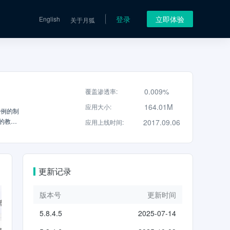
登录
立即体验
English
关于月狐
0.009%
覆盖渗透率
:
164.01M
应用大小
:
谱例的制
的教学
2017.09.06
应用上线时间
:
享演奏
更新记录
版本号
更新时间
5.8.4.5
2025-07-14