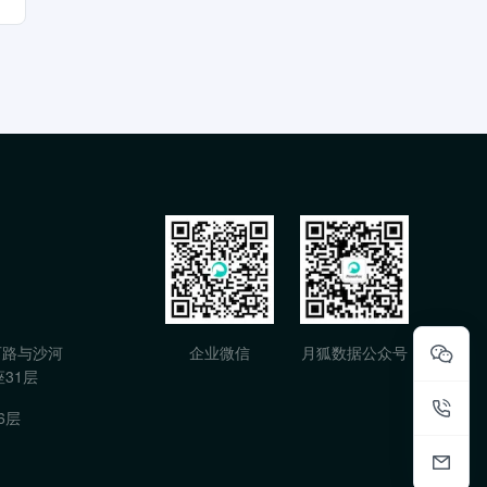
石路与沙河
企业微信
月狐数据公众号
31层
6层