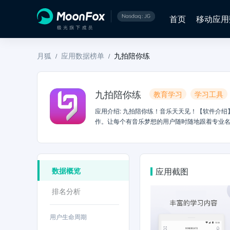
首页
移动应用
月狐
应用数据榜单
九拍陪你练
/
/
九拍陪你练
教育学习
学习工具
应用介绍
:
九拍陪你练！音乐天天见！【软件介绍
作。让每个有音乐梦想的用户随时随地跟着专业
陪练、活动展演直播让你随时随地想学就学。【
技巧，不知不觉吃个小灶快速提高！
数据概览
应用截图
排名分析
用户生命周期