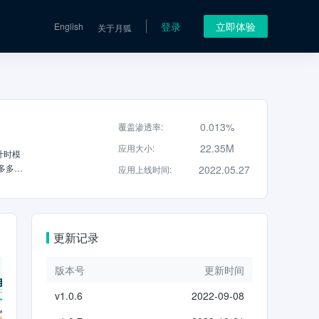
登录
立即体验
English
关于月狐
0.013%
覆盖渗透率
:
22.35M
应用大小
:
计时模
多多、
2022.05.27
应用上线时间
:
更新记录
版本号
更新时间
v1.0.6
2022-09-08