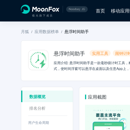
首页
移动应用
月狐
应用数据榜单
悬浮时间助手
/
/
悬浮时间助手
实用工具
闹钟计
应用介绍
:
悬浮时间助手是一款毫秒级计时工具，精
式，使时间浮窗可以悬浮在桌面以及任意App上，
抖音等主流电商平台时间精准校准延时<br><br
数据概览
应用截图
排名分析
用户生命周期