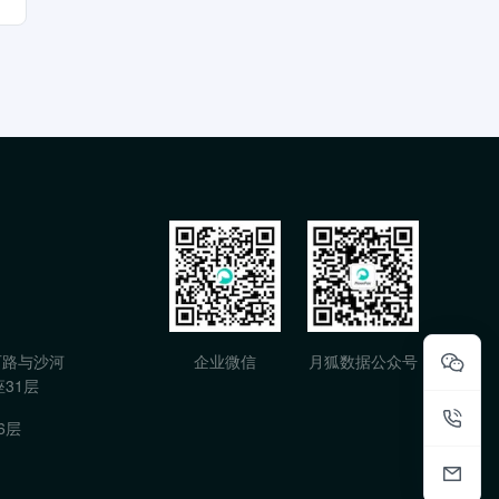
石路与沙河
企业微信
月狐数据公众号
31层
6层