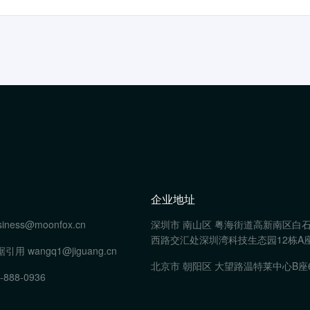
企业地址
siness@moonfox.cn
深圳市 南山区 粤海街道高新南区白
西路交汇处深圳湾科技生态园12栋A座
据引用
wangq1@jiguang.cn
北京市 朝阳区 大望路温特莱中心B座
-888-0936