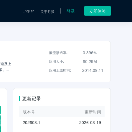
登录
立即体验
English
关于月狐
0.396%
覆盖渗透率
:
60.29M
应用大小
:
高速及上
车，后
2014.09.11
应用上线时间
:
能，全
P文创
权益【申
，优惠
更新记录
、更便
版本号
更新时间
202603.1
2026-03-19