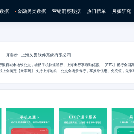
数据
金融另类数据
营销洞察数据
热门榜单
月狐研究
上海久誉软件系统有限公司
开发者
:
行数百城市地铁公交，轻贴手机快速通行，上海出行享通勤优惠。【ETC】畅行全国
线上全搞定【乘车码】 支持上海地铁、公交全场景出行，享换乘优惠。免充值，先乘
值卡、旅游卡在线充值，无需线下排队更有【出行指南】、【出行数据服务】等增值功
】Shanghai Pass，一卡在手，畅游上海。为国内外游客提供便捷服务体验。【I
0+城地铁公交，【碳普惠】开通碳普惠服务，刷交通卡码积累碳积分，兑换交通出行
中国足球文旅商体展融合发展创新实践【生活优惠】整合交通出行福利与本地生活权益
多元生活服务，丰富您的日常体验上海交通卡APP，让您的公共交通、驾车出行更简单
站:http://www.sptcc.com官方微信公众号:上海公共交通卡