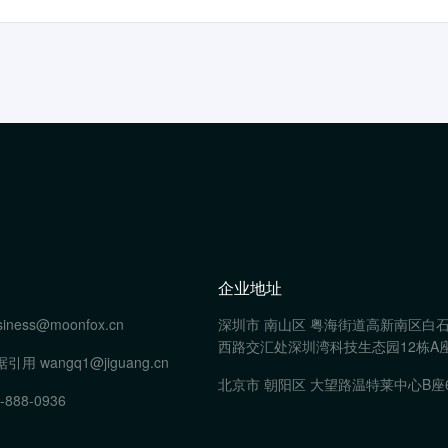
企业地址
siness@moonfox.cn
深圳市 南山区 粤海街道高新南区白
西路交汇处深圳湾科技生态园12栋A座
据引用
wangq1@jiguang.cn
北京市 朝阳区 大望路温特莱中心B座
-888-0936