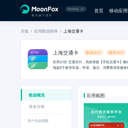
首页
移动应用
月狐
应用数据榜单
上海交通卡
/
/
上海交通卡
旅游出行
城市出行
应用介绍
:
交通支付，高效便捷【手机交通卡】畅
海超2千家停车场，申请、激活、消费查询等服务
付费。【实体卡充值】可为实体交通卡、ETC储
方位助力您便捷出行本地生活，丰富优惠【Pass通票
卡】百变形态实体交通卡任您选择，畅行全国33
花中心】全国首个足球俱乐部主题商业综合体，
数据概览
应用截图
一站尽享更有【IP 数字卡面】【文旅申活】等
捷，以更优惠的价格，畅享美好生活服务。联系我们:官方网
排名分析
用户生命周期