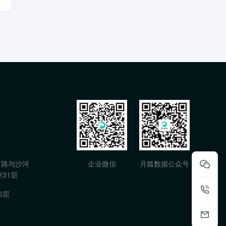
石路与沙河
企业微信
月狐数据公众号
31层
6层