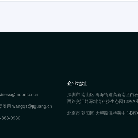
企业地址
siness@moonfox.cn
深圳市 南山区 粤海街道高新南区白
西路交汇处深圳湾科技生态园12栋A座
据引用
wangq1@jiguang.cn
北京市 朝阳区 大望路温特莱中心B座
-888-0936