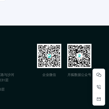
石路与沙河
企业微信
月狐数据公众号
31层
6层