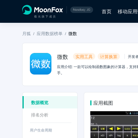
首页
移动应用
月狐
应用数据榜单
微数
/
/
微数
实用工具
计算换算
开发
应用介绍
:
一款可以绘制函数图象的计算器，支持
手。
数据概览
应用截图
排名分析
用户生命周期