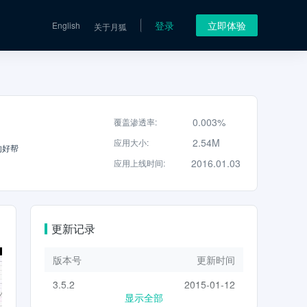
登录
立即体验
English
关于月狐
0.003%
覆盖渗透率
:
2.54M
应用大小
:
的好帮
2016.01.03
应用上线时间
:
更新记录
版本号
更新时间
3.5.2
2015-01-12
显示全部