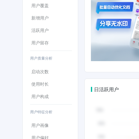
乎还原文件的内容排版，一键导出分享，解放双手
用户覆盖
片提取文字无困难，一键复制、编辑文字内容，同
精准识别图片中内容，支持多种主流语种互译，
新增用户
去手写，拍照一键去除手写笔迹，一键还原无手写
电脑多端可看，释放手机内存，防止文件丢失。
活跃用户
【语音转文字】导入音频视频，一键转写为文字稿
描合同、专业图纸、文件、发票、身份证件、会议
用户留存
公。学生：课堂上随时扫描板书、PPT课件、课
又高效家长：学生线上作业一键扫描保存提交、
用户质量分析
录，方便学生巩固提升。学生错题扫描整理跟踪
例记录、检查单等，扫描会议交流记录、培训记
学习方式多一种选择，手机在手，哪都能走！欢
启动次数
我们，一般会在1个工作日内回复，如果您加入了官方
使用时长
日活跃用户
用户构成
用户特征分析
用户画像
用户偏好