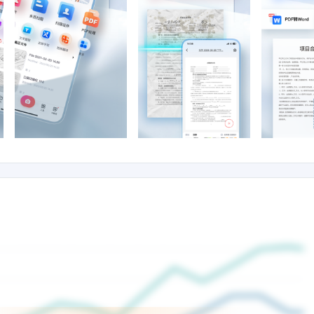
，告别手动码字、重排格式排版。【文字识别提取】OCR精准识别多种语言文字并
时支持导出Word、TXT格式文档，告别手动码字。【高效翻译神器】拍照扫描，即
翻译内容与原图文字位置一一对应，理解更方便【纸质文件去除手写笔迹】试卷去手写
笔迹试卷/文件，试错重练，高效学习【云盘安全存储】云盘存储安全可靠，一键同
文件改名。文件管理轻松便捷。随时随地查阅文档，下载文档，让工作学习更高效，更
，支持导出word,识别准确率高——都谁在用口袋扫描仪——职场人：手机在手，随
记录、工作总结等等、一键分享导出PDF扫描件，随时调阅查阅，文件管理有序，高
堂笔记；课下批量扫描复习资料、个人证件、扫描提交纸质作业，一键分享，随时查阅
做过的试卷扫描擦除笔迹，打印重新演练，省钱又高效老师：课堂重点板书内容一键扫
，分享学生家长同步教学大纲，个性化教学，老师家长互相信任安心。医生：扫描电脑
录、全部扫描整理留档；一键分享互相交流传阅口袋扫描仪，助你提升工作学习效率，
迎下载体验，我们为您提供给力的后勤保障！如果您遇到了什么问题，可以在客服后台
QQ群：1015689088，我们全天候即时回复！