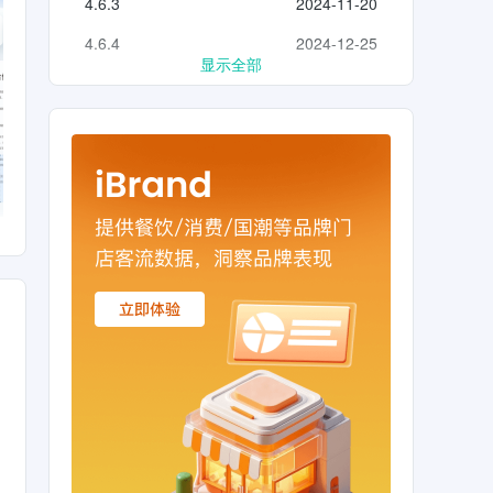
4.6.3
2024-11-20
提取，图
时翻译，
4.6.4
2024-12-25
，文件
显示全部
步，手机
安心！
时随地扫
效办
，高清
描记
屏幕病
让工作
反馈给