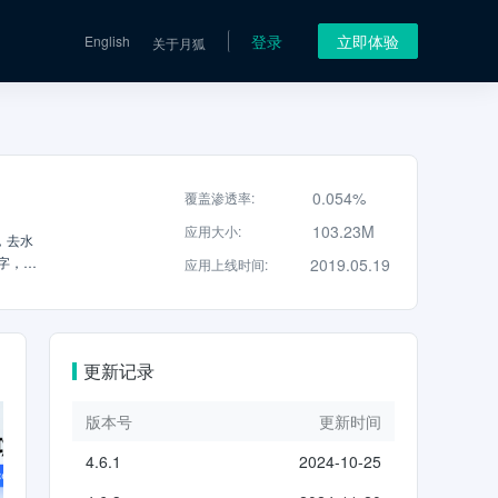
登录
立即体验
English
关于月狐
0.054%
覆盖渗透率
:
103.23M
应用大小
:
，去水
字，导
2019.05.19
应用上线时间
:
一款精美
笔迹，
转换为
查阅，
更新记录
票、名
、方向
DF文
版本号
更新时间
并为一
4.6.1
2024-10-25
全。更
文件、几