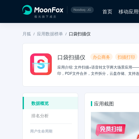
首页
移动应用
月狐
应用数据榜单
口袋扫描仪
/
/
口袋扫描仪
办公商务
扫描打印
应用介绍
:
文件扫描+语音转文字两大场景应用——扫
印，PDF文件合并，文件拆分，云盘存储、支持
入音频视频，一键转写为文字稿，支持导出word
的扫描软件。通过它用手机就可以实现文件扫描（
PDF拆分合并，PDF转Word，表格识别等。
Word、Excel、Txt等多种格式，随时随地
数据概览
应用截图
随时分享，工作学习更加轻松高效。——特色功能
片、电子屏幕一键扫描、批量扫描，智能生成高清
排名分析
矫正、去除杂质、增强视觉效果，支持自定义调整，
档、分享查阅不带水印，随手可转为word/Exc
个文件、页面随意选取删除，选完任意调整页面顺序
用户生命周期
支持内容涂抹擦除，不想要内容一键擦除。【文件格