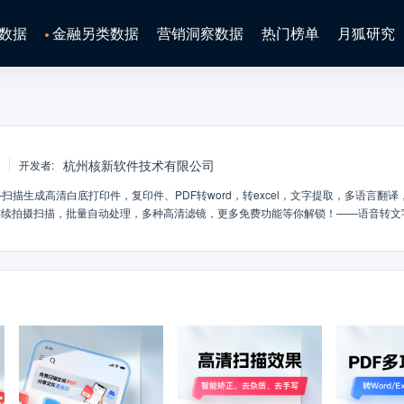
数据
金融另类数据
营销洞察数据
热门榜单
月狐研究
杭州核新软件技术有限公司
开发者
:
描生成高清白底打印件，复印件、PDF转word，转excel，文字提取，多语言翻译
连续拍摄扫描，批量自动处理，多种高清滤镜，更多免费功能等你解锁！——语音转文
,识别准确率高~口袋扫描仪是一款被知乎日报、少数派等30多家媒体和KOL推荐过的
一键生成PDF），证件扫描，语音转文字，图片文字识别提取，拍照翻译、去除手写
~自动批量扫描识别，生成高清扫描件，支持保存图片、PDF等文件，不带水印；并能一键
分享。~云盘存储文件，安全可靠，释放手机大文档内存，随扫随备份，防止文件丢失，随时
——【免费扫描分享无水印PDF扫描件】- 万物皆可扫，文件，身份证件、合同、发
PDF扫描件，免费分享无水印，让文档干干净净。- 一键拍摄，将图片自动智能裁剪
提供多种文件滤镜，快速高效生成清晰扫描件- 一键分享，支持输出JPEG图片、P
el文件。【PDF文件工具】- 导入PDF文件，可将一个文件拆分为多个文件，多个文件合
；- 输出PDF文件可添加加水印、电子签名、手写批注，给PDF加密，让文档更安
式转换】可将PDF/图片内容转换为Word格式，支持表格识别并提取输出为Excel