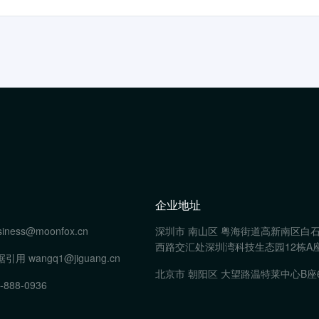
企业地址
siness@moonfox.cn
深圳市 南山区 粤海街道高新南区白
西路交汇处深圳湾科技生态园12栋A座
据引用
wangq1@jiguang.cn
北京市 朝阳区 大望路温特莱中心B座
-888-0936