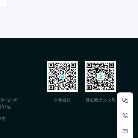
石路与沙河
企业微信
月狐数据公众号
31层
6层