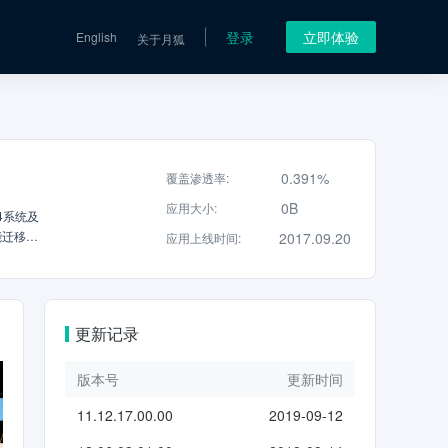
登录
立即体验
English
关于月狐
0.391%
覆盖渗透率
:
0B
应用大小
:
4系统及
能迁移到
2017.09.20
应用上线时间
:
WEI
对连接。
r>3）
看更多详
更新记录
版本号
更新时间
11.12.17.00.00
2019-09-12