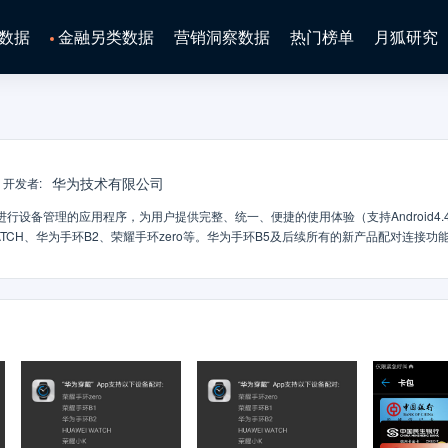
数据
金融另类数据
营销洞察数据
热门榜单
月狐研究
华为技术有限公司
开发者
:
行设备管理的应用程序，为用户提供完整、统一、便捷的使用体验（支持Android4.
 WATCH、华为手环B2、荣耀手环zero等。华为手环B5及后续所有的新产品配对连接功
连接华为手环B3、华为手环B3青春版、荣耀手表S1、华为运动手环、荣耀手环3、HUA
华为运动健康App并在“我的-设置-检测更新”中升级运动健康App至最新版本后进行配
可以：</br>1） 配对连接华为各类可穿戴产品</br>2） 查看运动、热量、距离统计值</b
通知管理、设备更新等</br>4） 通过华为穿戴与华为运动健康进行数据互通，查
ei.com