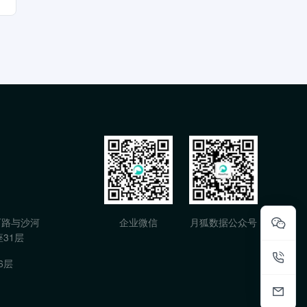
石路与沙河
企业微信
月狐数据公众号
31层
6层