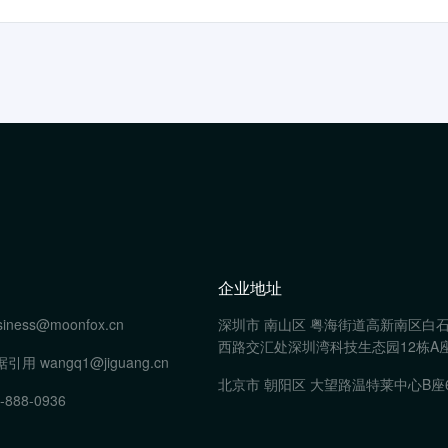
企业地址
siness@moonfox.cn
深圳市 南山区 粤海街道高新南区白
西路交汇处深圳湾科技生态园12栋A座
据引用
wangq1@jiguang.cn
北京市 朝阳区 大望路温特莱中心B座
-888-0936