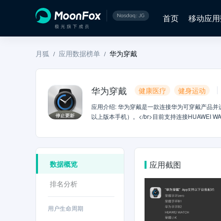
首页
移动应用
月狐
应用数据榜单
华为穿戴
/
/
华为穿戴
健康医疗
健身运动
应用介绍
:
华为穿戴是一款连接华为可穿戴产品并进
以上版本手机）。</br>目前支持连接HUAWEI
华为运动健康App，当前华为运动健康App已支持
WATCH 2，为保证流畅的使用体验，建议您下载
</br>通过华为穿戴（Huawei Wear）应用，您
对已连接的可穿戴设备进行设备管理，如设置闹钟、
数据概览
应用截图
细数据</br>意见反馈邮箱：huaweiyunwei@huaw
排名分析
用户生命周期