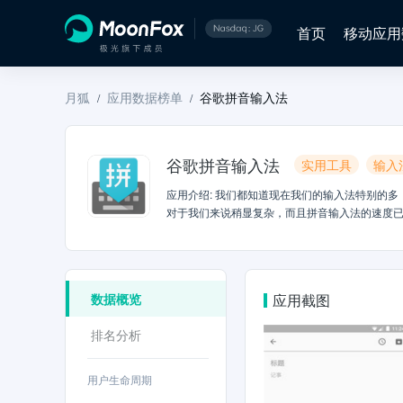
首页
移动应用
月狐
应用数据榜单
谷歌拼音输入法
/
/
谷歌拼音输入法
实用工具
输入
应用介绍
:
我们都知道现在我们的输入法特别的多
对于我们来说稍显复杂，而且拼音输入法的速度
手机版可以给我们带来什么？我们都知道在日常
拼音下载后我们就可以拥有大量的词汇，在这里
即使我们在拼音的拼写上面有稍许错误，他可以
里我们也可以拼写出来。我相信对使用者来说，特别是
数据概览
应用截图
拼音也不用担心，它会实时的更新网络用语。而且G
验到。所以不管是什么类型的电子设备多可以用
排名分析
我们用户有更好的体验，当然我们的输入法的更新速度也
上，谷歌拼音输入法 for Android平台根据A
息；还对几处小问题进行了修改。显然在先后有HTC
用户生命周期
歌输入法的更新速度。