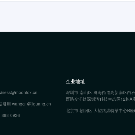
企业地址
siness@moonfox.cn
深圳市 南山区 粤海街道高新南区白
西路交汇处深圳湾科技生态园12栋A座
据引用
wangq1@jiguang.cn
北京市 朝阳区 大望路温特莱中心B座
-888-0936