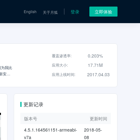
登录
立即体验
English
关于月狐
0.203%
覆盖渗透率
:
17.71M
应用大小
:
因为我比
新安卓
2017.04.03
应用上线时间
:
。谷歌
自如，
，在这
gle
更新记录
更多人体
改，让
ket
版本号
更新时间
的帮助信
4.5.1.164561151-armeabi-
2018-05-
了自己谷
v7a
08