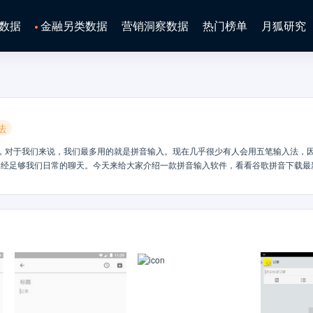
数据
金融另类数据
营销洞察数据
热门榜单
月狐研究
法
，对于我们来说，我们最多用的就是拼音输入。现在几乎很少有人会用五笔输入法，
已经足够我们日常的聊天。今天来给大家介绍一款拼音输入软件，看看谷歌拼音下载最
网络聊天中用拼音的是绝大多数的人，所以一个拼音的输入，对于我们来说特别的重要
可以更加方便我们聊天。而且他增加的智能识别模式。可以让我们在聊天过程中更加的
根据我们的拼写识别来给我们提供准确的文字。特别是一些复杂或者是比较少见的词组
90后、95后在聊天过程中我们会用到一些新时代的词语---网络用语，这个你用Goo
oogle拼音，他是全键盘的滑行输入，而且是360°支持不同的尺寸屏幕可以让我们
。在最新的版本中谷歌拼音取消了首次使用的帮助信息，而且还进行了几处小问题的修
是实时的跟进，下载谷歌拼音让我们交流更愉快。日前在Google的Android Mar
ndroid Market上的介绍，谷歌拼音输入法增加了对不同屏幕尺寸的支持；取消了首次使用
输入法、MOTO拼音手写输入法、Touchpal输入法、搜狗输入法后，谷歌也加紧