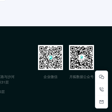
石路与沙河
企业微信
月狐数据公众号
31层
6层