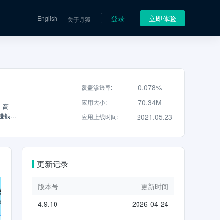
登录
立即体验
English
关于月狐
0.078%
覆盖渗透率
:
70.34M
应用大小
:
、高
赚钱；
2021.05.23
应用上线时间
:
lol
陪练，
免押接
务代练丸
更新记录
版本号
更新时间
4.9.10
2026-04-24