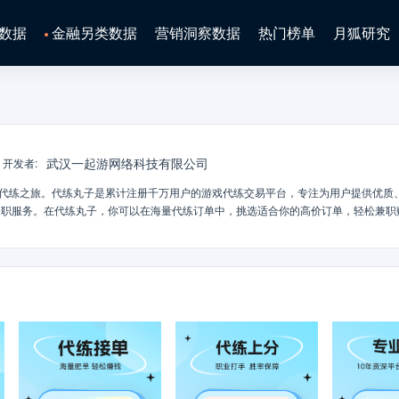
数据
金融另类数据
营销洞察数据
热门榜单
月狐研究
武汉一起游网络科技有限公司
开发者
:
找代练之旅。代练丸子是累计注册千万用户的游戏代练交易平台，专注为用户提供优质
陪练兼职服务。在代练丸子，你可以在海量代练订单中，挑选适合你的高价订单，轻松兼职
价，价格更实惠。热门游戏全覆盖：王者荣耀、三角洲代肝跑刀3*3任务、使命召唤、
、穿越火线：枪战王者、QQ飞车手游以及逆战多款热门游戏。提供游戏代练、游戏陪玩
靠】：老牌平台，放心下单，安心接单【新人红包】：新用户注册即领100元红包，
求【秒杀套餐】：王者代练1元1星【专属客服】：24小时在线客服，随时为提供服