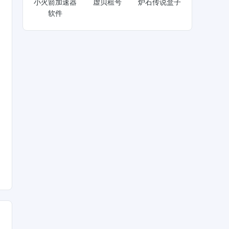
小火箭加速器
虚贝租号
炉石传说盒子
软件