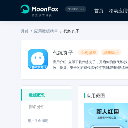
首页
移动应用
月狐
应用数据榜单
代练丸子
/
/
代练丸子
手机游戏
游戏助手
应用介绍
:
立即下载代练丸子，开启你的做代练/
效、快捷、安全的游戏代练/代打/代肝/陪玩/
你也可以直面游戏大神代练通关上分，无中间商赚差
英雄联盟、lol英雄联盟手游、原神、和平精英
游戏代打，游戏代肝等服务。产品特色：【安全可
单【海量肥单】：大量肥单、满足您的接单赚钱需
数据概览
应用截图
子官网：www.dailianwanzi.com
排名分析
用户生命周期