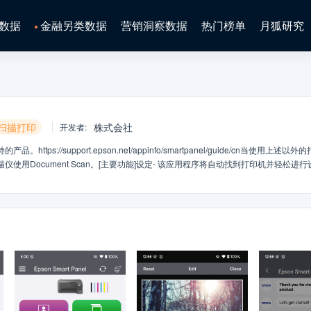
数据
金融另类数据
营销洞察数据
热门榜单
月狐研究
扫描打印
株式会社
开发者
:
s://support.epson.net/appinfo/smartpanel/guide/cn当使用上述以外
扫描仪使用Document Scan。[主要功能]设定- 该应用程序将自动找到打印机并轻松进
打印。扫描- 您可以使用扫描仪或智能手机上的相机扫描文档/照片。扫描的数据可以
也可以附加到电子邮件中。复印 *仅限打印机- 除了基本复印外，您还可以使用智能
图像重复）。管理 *仅限打印机- 您还可以检查剩余墨水量，然后购买墨水。- 您可
固件更新。故障排除- 您可以立即从主屏幕查看手册。- 如果在操作过程中发生错误
访问以下网站查看有关使用此应用程序的许可证协议。
ijp/swinfo.php?id=7100谢谢您的反馈，我们将不断提升产品和服务，此邮箱仅用于收集反馈，我们