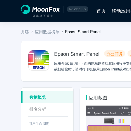
首页
移动应用
月狐
应用数据榜单
Epson Smart Panel
/
/
Epson Smart Panel
办公商务
应用介绍
:
请访问下面的网站以查找此应用程序支持的产品。http
或扫描仪时，请对打印机使用Epson iPrint或对
打印- 您可以选择图片和文档并通过智能手机轻松
需的位置，例如智能手机和云服务上的文件夹。它
相机进行复印，并制作身份证的双面副本和多副本（
这些功能来舒适地使用打印机，例如打印头清洁和
数据概览
应用截图
[显示解决方案]按钮将引导您找到解决方案。请
https://support.epson.net/terms/
排名分析
接回复您的邮件，请谅解。
用户生命周期