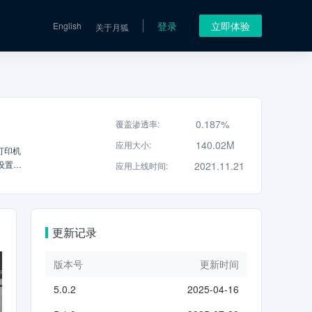
登录
立即体验
English
关于月狐
0.187%
覆盖渗透率
:
140.02M
应用大小
:
的打印机
行设置。
2021.11.21
应用上线时间
:
保存到所
手机上的
以使用
，则单击
更新记录
将不会直
版本号
更新时间
5.0.2
2025-04-16