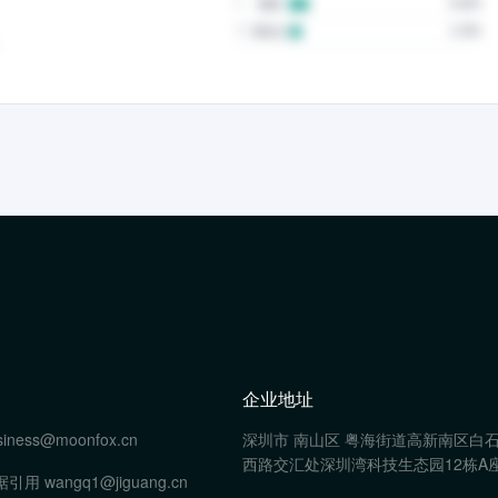
企业地址
siness@moonfox.cn
深圳市 南山区 粤海街道高新南区白
西路交汇处深圳湾科技生态园12栋A座
据引用
wangq1@jiguang.cn