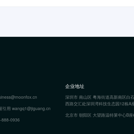
企业地址
siness@moonfox.cn
深圳市 南山区 粤海街道高新南区白
西路交汇处深圳湾科技生态园12栋A座
据引用
wangq1@jiguang.cn
北京市 朝阳区 大望路温特莱中心B座
-888-0936