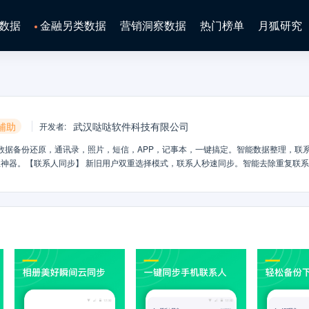
数据
金融另类数据
营销洞察数据
热门榜单
月狐研究
辅助
武汉哒哒软件科技有限公司
开发者
:
数据备份还原，通讯录，照片，短信，APP，记事本，一键搞定。智能数据整理，联
神器。【联系人同步】 新旧用户双重选择模式，联系人秒速同步。智能去除重复联
话记录到云端，轻松查找你和他的全部通话记录【回收站管理】 智能回收站管理。您
站【相册同步】 超大云空间相册备份功能，保持原图质量上传，支持批量备份手机
PP轻松找回。支持模糊查、一键下载，打造专属应用市场【短信同步】 重要短信怕忘记
键还原【生日管家】 朋友亲人的生日总是记不住怎么办？生日管家帮你记住心爱的T
，记事永久备份云端，换机后轻松查阅【安全可靠】 采用先进的数字证书加密数据传