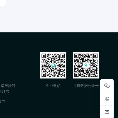
石路与沙河
企业微信
月狐数据公众号
31层
6层