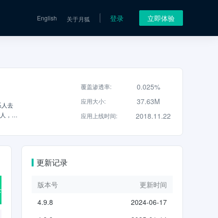
登录
立即体验
English
关于月狐
0.025%
覆盖渗透率
:
37.63M
应用大小
:
系人去
系人，一
2018.11.22
应用上线时间
:
可以根据
照片到云
？短信云
A的生日
更新记录
输，确保
版本号
更新时间
4.9.8
2024-06-17