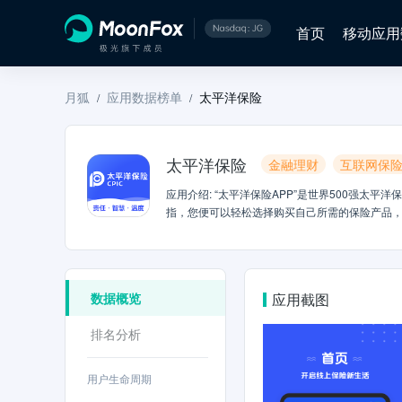
首页
移动应用
月狐
应用数据榜单
太平洋保险
/
/
太平洋保险
金融理财
互联网保
应用介绍
:
“太平洋保险APP”是世界500强太
指，您便可以轻松选择购买自己所需的保险产品，
旗下太平洋产险、太平洋寿险、太保安联、长江养
服务】 太平洋保险APP全新推出保险箱，实现客
险客户数据与机器学习算法，完成以往只能通过专
买多少？”问题，助力保险消费者教育。【生活服
数据概览
应用截图
场景所打造的综合服务模块，旨在引导培养健康的生
数、卡路里等信息，以便您更实时了解健康状况
排名分析
用户生命周期