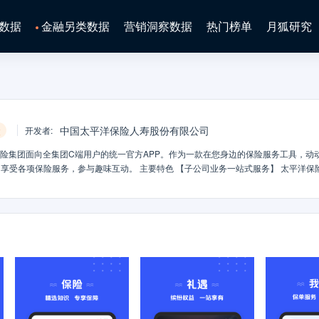
数据
金融另类数据
营销洞察数据
热门榜单
月狐研究
险
中国太平洋保险人寿股份有限公司
开发者
:
平洋保险集团面向全集团C端用户的统一官方APP。作为一款在您身边的保险服务工具，动
享受各项保险服务，参与趣味互动。 主要特色 【子公司业务一站式服务】 太平洋保
老等子公司客户，均可以在太平洋保险APP高效便捷的得到一站式服务； 【全家保
户全家保单的一站式管理； 【智能保险顾问：阿尔法保险】 阿尔法保险利用中国太保1
业保险顾问完成的家庭保险需求分析，解决国民购买保险时长期被困扰的“给谁买？
务管家：美好生活】“美好生活”是以运动记录、健康服务为基础，围绕医、食、住、行
活习惯，并协助实现美好的生活愿景。我们使用了HealthKit健康数据同步，帮助
。