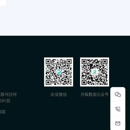
石路与沙河
企业微信
月狐数据公众号
31层
6层