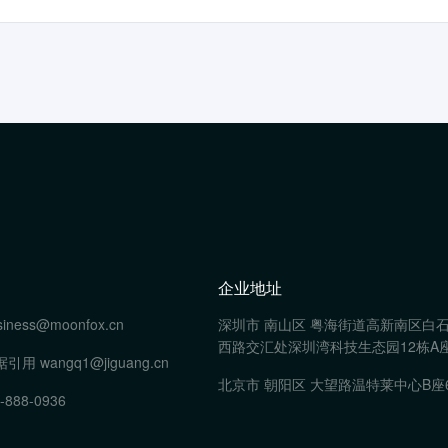
企业地址
siness@moonfox.cn
深圳市 南山区 粤海街道高新南区白
西路交汇处深圳湾科技生态园12栋A座
据引用
wangq1@jiguang.cn
北京市 朝阳区 大望路温特莱中心B座
-888-0936