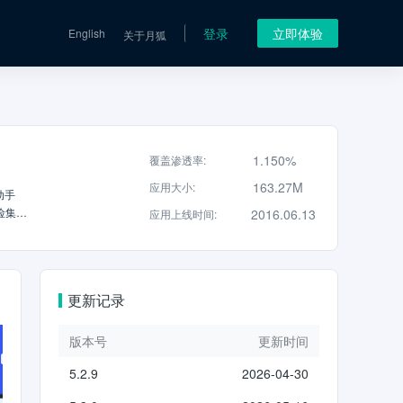
登录
立即体验
English
关于月狐
1.150%
覆盖渗透率
:
163.27M
应用大小
:
动手
险集团
2016.06.13
应用上线时间
:
单一站式
.1亿保
买什么？
等生活
更新记录
获取步
版本号
更新时间
5.2.9
2026-04-30