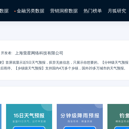
数据
金融另类数据
营销洞察数据
热门榜单
月狐研究
上海萤星网络科技有限公司
开发者
:
便】首屏就显示近5日天气预报，摈弃无效信息，只展示你想要的。【分钟级天气预报
后雨停。【乡镇级天气预报】支持国内4万多个乡镇，国外20多万城市的天气预报。
，精准预报40天天气预报。【人工复核天气预报】短期天气（今天、明天）人工复核
个城市及地区的天气预报查询，还能实现分钟级天气预报、公里级天气预报、逐小时天
同时，还能查询实时空气质量，7日空气质量/15日空气质量预报。天气预报语音播报功
天气预报。