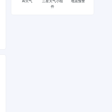
AI天气
三星天气小组
地震预警
件