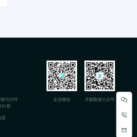
石路与沙河
企业微信
月狐数据公众号
31层
6层