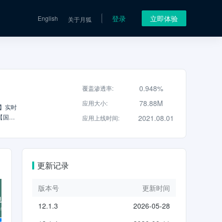
登录
立即体验
English
关于月狐
0.948%
覆盖渗透率
:
78.88M
应用大小
:
】实时
【国内
2021.08.01
应用上线时间
:
，只为更
气预报、
能由知
更新记录
版本号
更新时间
12.1.3
2026-05-28