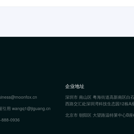
企业地址
siness@moonfox.cn
深圳市 南山区 粤海街道高新南区白
西路交汇处深圳湾科技生态园12栋A座
据引用
wangq1@jiguang.cn
北京市 朝阳区 大望路温特莱中心B座
-888-0936