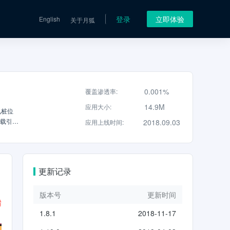
登录
立即体验
English
关于月狐
0.001%
覆盖渗透率
:
14.9M
应用大小
:
电桩位
过载引起
2018.09.03
应用上线时间
:
2、多
 4、
更新记录
版本号
更新时间
1.8.1
2018-11-17