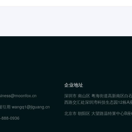
企业地址
siness@moonfox.cn
深圳市 南山区 粤海街道高新南区白
西路交汇处深圳湾科技生态园12栋A座
据引用
wangq1@jiguang.cn
北京市 朝阳区 大望路温特莱中心B座
-888-0936