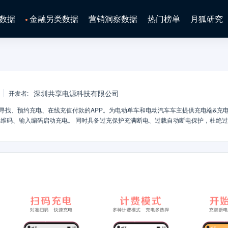
数据
金融另类数据
营销洞察数据
热门榜单
月狐研究
深圳共享电源科技有限公司
开发者
:
桩寻找、预约充电、在线充值付款的APP。为电动单车和电动汽车车主提供充电端&充
维码、输入编码启动充电。 同时具备过充保护充满断电、过载自动断电保护，杜绝
、应用支持：根据充电端&充电桩输出配置分别支持电动单车、电动汽车的扫码充电； 
扫码充电、输入编码充电； 3、短信提醒：异常断电、充满断电将通过短信提醒用户；
网了解更多信息：http://www.ppstec.com 商务合作请联系：