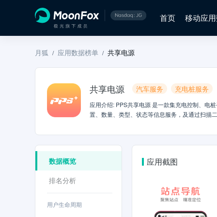
首页
移动应用
月狐
应用数据榜单
共享电源
/
/
共享电源
汽车服务
充电桩服务
应用介绍
:
PPS共享电源 是一款集充电控制、电
置、数量、类型、状态等信息服务，及通过扫描二
的安全隐患，保护电动车电池。 【实用功能】 1
方式启动充电：方式包含导航寻点预约锁定充电、
费用支付：支持在线储值、消息明细清晰可见； 欢迎浏览官
pps_service@ppstec.com
数据概览
应用截图
排名分析
用户生命周期