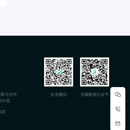
石路与沙河
企业微信
月狐数据公众号
31层
6层