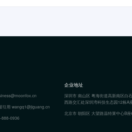
企业地址
siness@moonfox.cn
深圳市 南山区 粤海街道高新南区白
西路交汇处深圳湾科技生态园12栋A座
据引用
wangq1@jiguang.cn
北京市 朝阳区 大望路温特莱中心B座
-888-0936