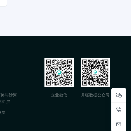
石路与沙河
企业微信
月狐数据公众号
31层
6层