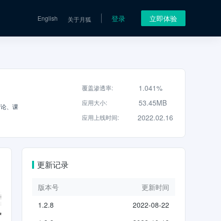
登录
立即体验
English
关于月狐
1.041%
覆盖渗透率
:
53.45MB
应用大小
:
讨论、课
2022.02.16
应用上线时间
:
更新记录
版本号
更新时间
1.2.8
2022-08-22