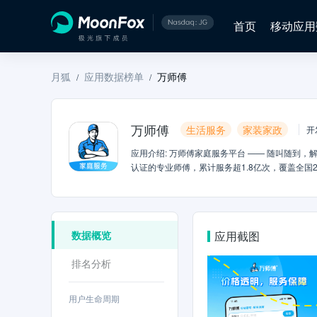
首页
移动应用
月狐
应用数据榜单
万师傅
/
/
万师傅
生活服务
家装家政
开
应用介绍
:
万师傅家庭服务平台 —— 随叫随到，解
认证的专业师傅，累计服务超1.8亿次，覆盖全国
明无加价，省心更省钱！万师傅核心优势：【严选保障
模式，自主选择，价格合理透明，拒绝随意加价！【
【覆盖广泛】： 全国297城，随时随地，快速响
目：【上门安装】： 家具/家电/灯具/卫浴/门窗/地
数据概览
应用截图
补漏等维修【家电清洗】： 油烟机/空调/洗衣机/
保养】： 家具保养/地板打蜡/瓷砖美缝/沙发/地毯
排名分析
具/门窗/墙体等拆除【甲醛检测】： 专业甲醛检测
安装维修清洗疏通】关注微信公众号：万师傅（服务号
帮到了您，欢迎在应用商店留下好评，让我们持
用户生命周期