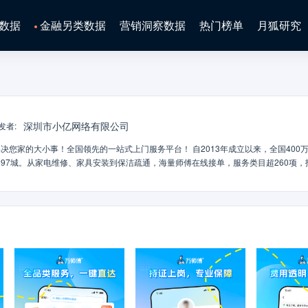
数据
金融另类数据
营销洞察数据
热门榜单
月狐研究
深圳市小亿网络有限公司
发者
:
决您家的大小事！全国领先的一站式上门服务平台！ 自2013年成立以来，全国400万
297城。从家电维修、家具安装到保洁疏通，海量师傅在线接单，服务类目超260项，
】： 师傅100%实名认证 + 技能认证 + 服务保险，专业可靠。【透明报价】： 
服务全面】： 安装、维修、清洗、保洁、疏通、拆旧等 260+项 居家服务，一应俱
应。【售后无忧】： 专业客服团队全程跟进，服务后30天质保，有保障更安心。 主营
面墙体/办公设备/健身器材等安装【上门维修】： 空调/洗衣机/热水器/厨电/电路/家具/
冰箱/热水器等深度清洗【家庭保洁】： 日常保洁/深度保洁/开荒保洁/玻璃清洁/全屋收
清洗等【管道疏通】： 马桶/地漏/洗菜盆/管道/地漏等疏通【拆旧服务】： 家具/家电/灯
与治理【生活便民】： 锁具安装/人力搬运/拉货速运等联系我们：微信搜索小程序 【万
）访问官网：www.wanshifu.com您的五星好评，是我们持续进步的动力！如果
续为您提供更棒的服务！