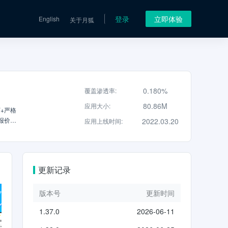
登录
立即体验
English
关于月狐
0.180%
覆盖渗透率
:
80.86M
应用大小
:
+严格
报价透
2022.03.20
应用上线时间
:
师傅报价
全。
服务项
门/防水
更新记录
纳【家居
具/洁
师傅\|
版本号
更新时间
万师傅
1.37.0
2026-06-11