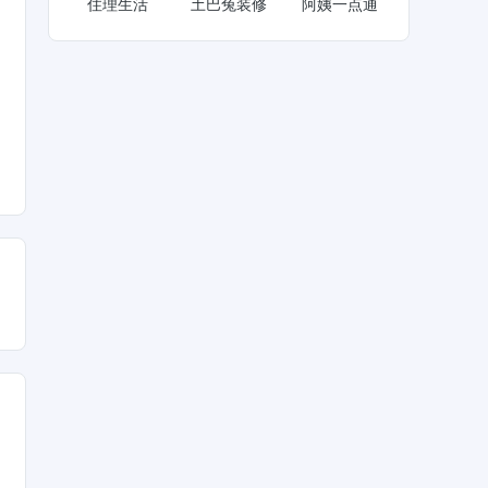
住理生活
土巴兔装修
阿姨一点通