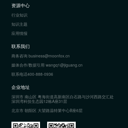
资源中心
行业知识
知识主题
应用情报
联系我们
商务咨询
business@moonfox.cn
媒体合作/数据引用
wangq1@jiguang.cn
联系电话
400-888-0936
企业地址
深圳市 南山区 粤海街道高新南区白石路与沙河西路交汇处
深圳湾科技生态园12栋A座31层
北京市 朝阳区 大望路温特莱中心B座6层