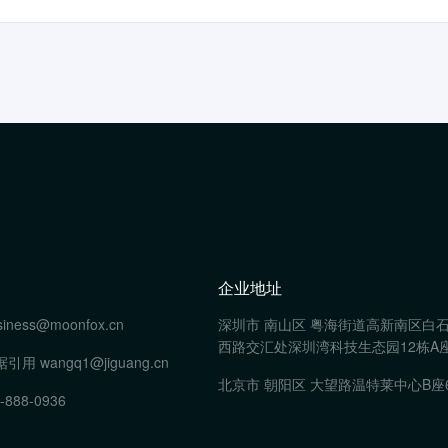
企业地址
siness@moonfox.cn
深圳市 南山区 粤海街道高新南区白
西路交汇处深圳湾科技生态园12栋A座
据引用
wangq1@jiguang.cn
北京市 朝阳区 大望路温特莱中心B座
-888-0936