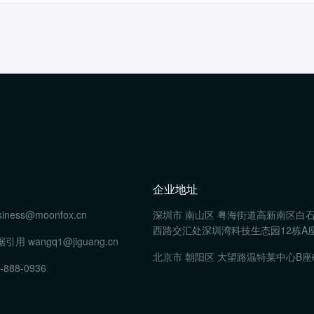
企业地址
siness@moonfox.cn
深圳市 南山区 粤海街道高新南区白
西路交汇处深圳湾科技生态园12栋A座
据引用
wangq1@jiguang.cn
北京市 朝阳区 大望路温特莱中心B座
-888-0936