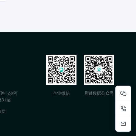
石路与沙河
企业微信
月狐数据公众号
31层
6层