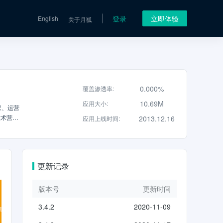
登录
立即体验
English
关于月狐
0.000%
覆盖渗透率
:
10.69M
应用大小
:
家、运营
技术营销
2013.12.16
应用上线时间
:
推荐：推
更新记录
版本号
更新时间
3.4.2
2020-11-09