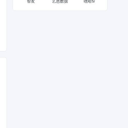
智友
艺恩数据
嘿哈tv