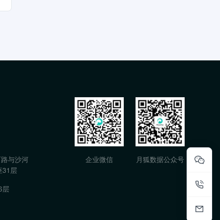
石路与沙河
企业微信
月狐数据公众号
31层
6层