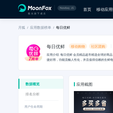
首页
移动应用
月狐
应用数据榜单
每日优鲜
/
/
每日优鲜
移动购物
社区团购
应用介绍
:
每日优鲜 会员精品超市精选全球好商品 满足您一站式购齐的购物需求；款款商品会员价，多买多省折上折，真让利不套路是一款便
捷好用，功能流畅人性化，并且值得信赖的生鲜电
数据概览
应用截图
排名分析
用户生命周期