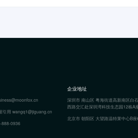
企业地址
siness@moonfox.cn
深圳市 南山区 粤海街道高新南区白
西路交汇处深圳湾科技生态园12栋A座
据引用
wangq1@jiguang.cn
北京市 朝阳区 大望路温特莱中心B座
-888-0936