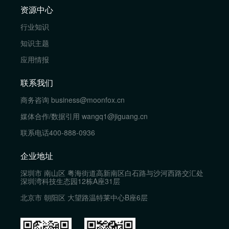
资源中心
行业知识
知识主题
应用情报
联系我们
商务咨询
business@moonfox.cn
媒体合作/数据引用
wangq1@jiguang.cn
联系电话
400-888-0936
企业地址
深圳市 南山区 粤海街道高新南区白石路与沙河西路交汇处
深圳湾科技生态园12栋A座31层
北京市 朝阳区 大望路温特莱中心B座6层