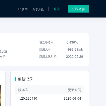
登录
立即体验
English
关于月狐
0.436%
覆盖渗透率
:
1998.69mb
应用大小
:
格沃茨
与原著
2020.05.29
应用上线时间
:
】-身临
觅不为
课程，是
上巫师
更新记录
可施放
馆禁书
解救小天
版本号
更新时间
已离我们
1.20.220410
2025-06-04
值得信