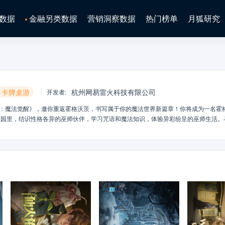
数据
金融另类数据
营销洞察数据
热门榜单
月狐研究
卡牌桌游
杭州网易雷火科技有限公司
开发者
:
特：魔法觉醒》，邀你重返霍格沃茨，书写属于你的魔法世界新篇章！你将成为一名霍
校园里，结识性格各异的巫师伙伴，学习咒语和魔法知识，体验异彩纷呈的巫师生活。
属于你的巫师生涯！录取通知书已经寄出，欢迎来到霍格沃茨魔法学校！【游戏特色
中，感受魔法世界的魅力：漫步对角巷，逛遍琳琅满目的魔法商店；环游霍格沃茨，寻
前关于魔法的畅想将在这里一一实现！-趣味无穷，玩转魔法课堂专属于巫师的魔法
、直面衣柜里的博格特、透过水晶球占卜未来…与同学们组队上课，闯过重重难关，走
乐部，参与电影般精彩的巫师对决！“呼神护卫、除你武器、昏昏倒地……”拖动卡牌即
走位，用各种意想不到的操作，让胜负在瞬间反转！-无名之书，重温原著经典深入图书
著经典剧情副本：你将成为哈利·波特，在厄里斯魔镜前保卫魔法石，使用守护神咒
，你的选择或将改写历史和他人的命运。-全新冒险，电影级原创剧情黑魔王的恐怖
年后的霍格沃茨校园里，又将有什么离奇的事件发生？你能否向当年的哈利一样，结交