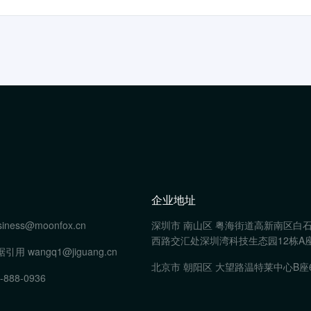
企业地址
siness@moonfox.cn
深圳市 南山区 粤海街道高新南区白
西路交汇处深圳湾科技生态园12栋A座
据引用
wangq1@jiguang.cn
北京市 朝阳区 大望路温特莱中心B座
-888-0936