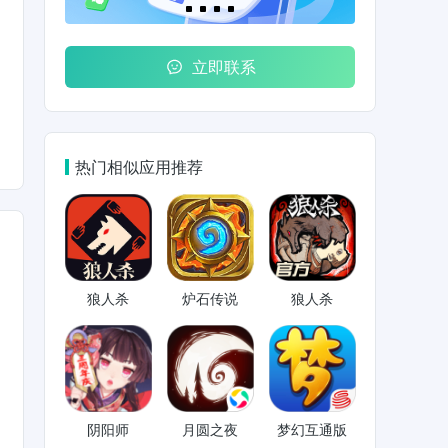
立即联系
热门相似应用推荐
狼人杀
炉石传说
狼人杀
阴阳师
月圆之夜
梦幻互通版