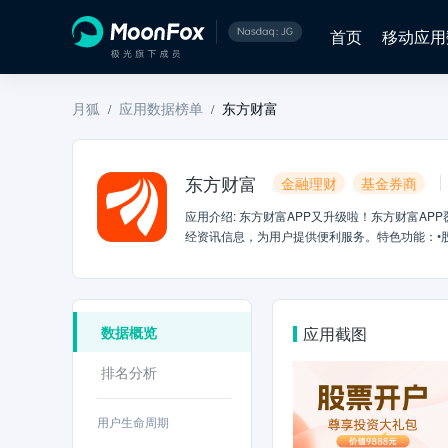
首页
移动应用
月狐
应用数据榜单
东方财富
/
/
东方财富
金融理财
基金券商
应用介绍
:
东方财富APP又升级啦！东方财富AP
经资讯信息，为用户提供便利服务。特色功能：•
数据等多个股市实用功能•专业数据—覆盖全球重
易—全程网上股票开户，不排队，支持在线开通创
股（公告、研报、数据等）动态消息及时提醒•主
资名师、百家争呜•智能选股—短线雷达、主题投资
数据概览
应用截图
盘中决策，智能选股工具为您的投资决策助力股市
银证转账累积净入金≥1000元，即可领取手机超级L
排名分析
为准。新客开通证券账户后，东方财富通行证用户成
心内参(1年)的使用权限。奖励有效期：开户权益赠
为准，开户服务由东方财富证券提供，东方财富证券
用户生命周期
何问题，都可以联系我们服务热线： 021-24099098公