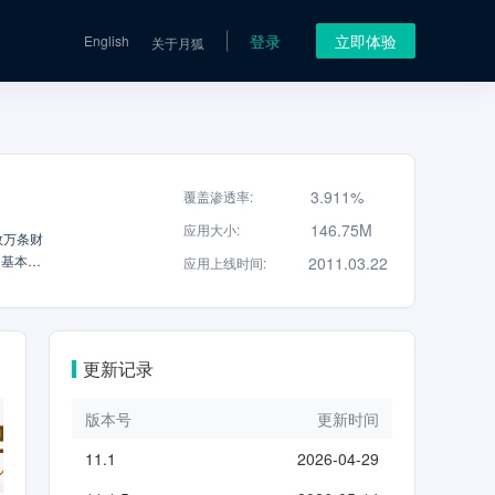
登录
立即体验
English
关于月狐
3.911%
覆盖渗透率
:
146.75M
应用大小
:
数万条财
、基本面
2011.03.22
应用上线时间
:
开户交
、自选
盘、投
分析到
更新记录
票账户
具体页面
年)及核
版本号
更新时间
p内所示
11.1
2026-04-29
遇到任