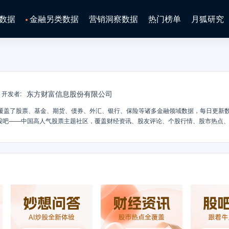
数据
金融另类数据
营销洞察数据
热门榜单
月狐研究
东方财富信息股份有限公司
开发者
:
P覆盖了股票、基金、期货、债券、外汇、银行、保险等诸多金融领域数据，每日更新
股吧——中国高人气股票主题社区，覆盖财经资讯、股友评论、个股行情、股市热点
要市场行情，汇集股票新股申购、公司资料、证券投资研报等金融行业数百亿条数据•
业板，炒股佣金低至万2.5，交易安全、方便、快捷•即时提醒—股友互动、市场热点
力资金流—真实还原实时主力大单，揭秘主力资金布局•高手跟踪—实盘组合、高手看
、画线工具、筹码分布、分时叠加、超级Level-2、盘口异动、资金流向，从选股到
直播—各路大神直播传授投资经验【新客专享礼包】新客证券账户开通起3个月内股
evel-2功能1年使用权。新客开户可享不高于万2.5惊喜佣金，具体佣金请以app内
功绑定个人东方财富证券账户，即可领取东方财富专业版（1年），VIP财富内参(1
送的产品有效期为一年。活动有效期：即日起至2025年6月30日。详细规则请以ap
有权提前终止活动。联系方式：4009918918在app使用过程中，您有任何建议或
司网站： www.eastmoney.com（易记网址www.18.com.cn）