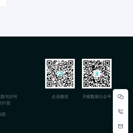
石路与沙河
企业微信
月狐数据公众号
31层
6层