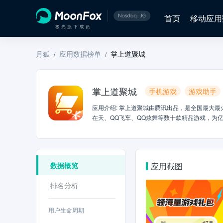
首页
移动应用
月狐
应用数据榜单
掌上道聚城
/
/
掌上道聚城
手机游戏
游戏助手
应用介绍
:
掌上道聚城由腾讯出品，是全国最大最
在天、QQ飞车、QQ炫舞等数十款精品游戏，为
群：516286586【产品特色】1.道具购买：热
动、独家快讯、高玩攻略、精彩视频、美女八卦官
门游戏女神、职业选手、高端玩家、主播强势入驻
友让他们帮你买单。你还可以给游戏好友直接赠送
数据概览
应用截图
墙，提升自身魅力。6.聚豆兑换：APP签到就能
来抢。7.更多功能：持续推出更多更好玩的功能
排名分析
用户生命周期