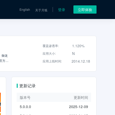
登录
立即体验
English
关于月狐
1.120%
覆盖渗透率
:
N
应用大小
:
、御龙
官方QQ
2014.12.18
应用上线时间
:
热门活
灵等热
享给好
和礼物
更新记录
道具等你
版本号
更新时间
5.0.0.0
2025-12-09