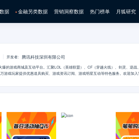
数据
金融另类数据
营销洞察数据
热门榜单
月狐研究
腾讯科技深圳有限公司
开发者
:
火爆的游戏商城及互动平台。汇聚LOL（英雄联盟）、CF（穿越火线）、剑灵、逆战
亿万游戏玩家提供优惠道具购买、游戏资讯订阅、游戏明星互动等特色服务。欢迎加入
门游戏道具、精美游戏礼包、LOL皮肤、LOL英雄、CF武器等优惠购买。2.最新资讯：
方首发，第一手资讯助你轻松成为游戏达人。3.认证名人：英雄联盟、穿越火线、剑
，关注认证名人，让明星大咖带你一起飞。4.道具许愿：许愿你心仪的游戏道具，分
道具哦。5.个人信息：全新个人信息主页，方便设置个性头像、昵称和签名。许愿池
领取聚豆，聚豆可在掌上道聚城兑换热门道具并参与抽奖。LOL皮肤、CF武器等精美
，为游戏玩家提供独家特权。更多精彩，尽在掌上道聚城。