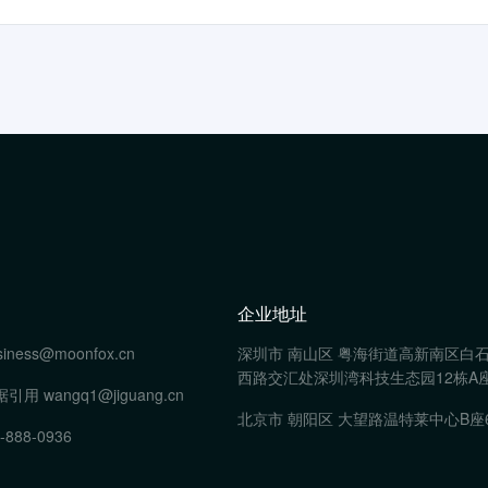
企业地址
siness@moonfox.cn
深圳市 南山区 粤海街道高新南区白
西路交汇处深圳湾科技生态园12栋A座
据引用
wangq1@jiguang.cn
北京市 朝阳区 大望路温特莱中心B座
-888-0936