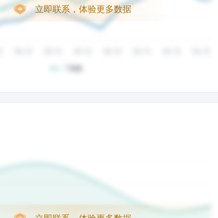
立即联系，体验更多数据
立即联系，体验更多数据