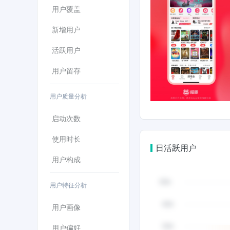
用户覆盖
新增用户
活跃用户
用户留存
用户质量分析
启动次数
使用时长
日活跃用户
用户构成
用户特征分析
用户画像
用户偏好