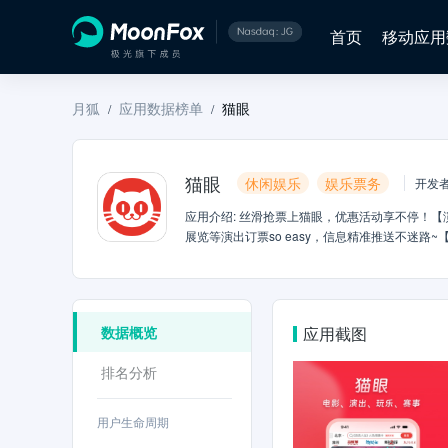
首页
移动应用
月狐
应用数据榜单
猫眼
/
/
猫眼
休闲娱乐
娱乐票务
开发
应用介绍
:
丝滑抢票上猫眼，优惠活动享不停！【
展览等演出订票so easy，信息精准推送不迷
星见面会福利哟~【吃喝玩乐一站通】周边休闲玩
浪微博：@猫眼电影 @猫眼演出官方微信：电影演出票 猫
全国客服热线：1010-5335
数据概览
应用截图
排名分析
用户生命周期