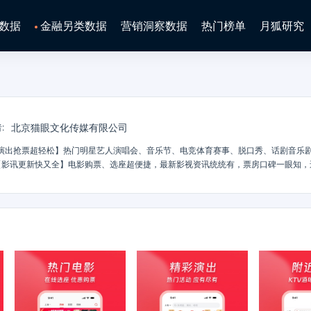
数据
金融另类数据
营销洞察数据
热门榜单
月狐研究
北京猫眼文化传媒有限公司
者
:
演出抢票超轻松】热门明星艺人演唱会、音乐节、电竞体育赛事、脱口秀、话剧音乐
路~【影讯更新快又全】电影购票、选座超便捷，最新影视资讯统统有，票房口碑一眼知
乐美食团购全都有，热门景点、密室逃脱、美食、KTV等嗨不停。意见建议联系我们
眼电影 猫眼电影演出玩乐 猫眼演出票 猫眼演出官方网站：http://www.maoyan.