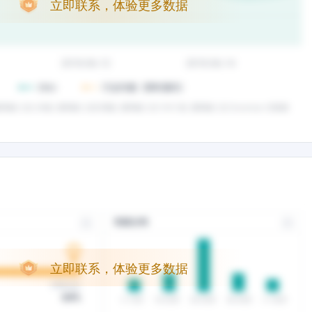
立即联系，体验更多数据
立即联系，体验更多数据