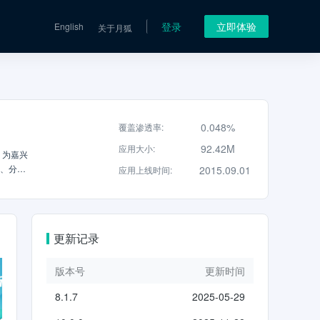
登录
立即体验
English
关于月狐
0.048%
覆盖渗透率
:
92.42M
应用大小
:
。为嘉兴
兴、分享
2015.09.01
应用上线时间
:
更新记录
版本号
更新时间
8.1.7
2025-05-29