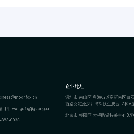
企业地址
siness@moonfox.cn
深圳市 南山区 粤海街道高新南区白
西路交汇处深圳湾科技生态园12栋A座
据引用
wangq1@jiguang.cn
北京市 朝阳区 大望路温特莱中心B座
-888-0936