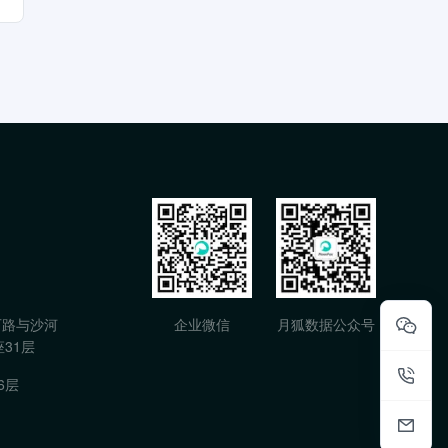
石路与沙河
企业微信
月狐数据公众号
31层
6层