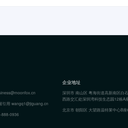
企业地址
siness@moonfox.cn
深圳市 南山区 粤海街道高新南区白
西路交汇处深圳湾科技生态园12栋A座
据引用
wangq1@jiguang.cn
北京市 朝阳区 大望路温特莱中心B座
-888-0936