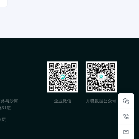
石路与沙河
企业微信
月狐数据公众号
31层
6层