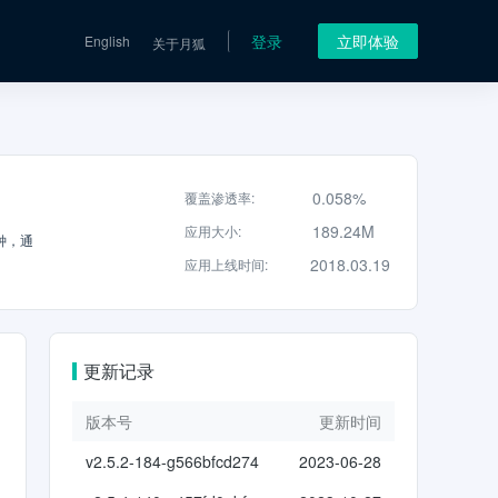
登录
立即体验
English
关于月狐
0.058%
覆盖渗透率
:
189.24M
应用大小
:
闹钟，通
2018.03.19
应用上线时间
:
更新记录
版本号
更新时间
v2.5.2-184-g566bfcd274
2023-06-28