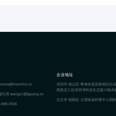
企业地址
siness@moonfox.cn
深圳市 南山区 粤海街道高新南区白
西路交汇处深圳湾科技生态园12栋A座
据引用
wangq1@jiguang.cn
北京市 朝阳区 大望路温特莱中心B座
-888-0936