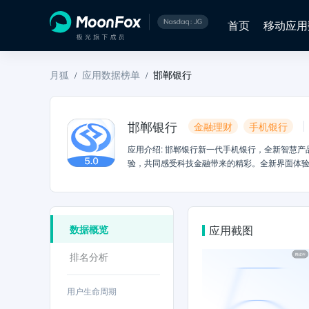
首页
移动应用
月狐
应用数据榜单
邯郸银行
/
/
邯郸银行
金融理财
手机银行
应用介绍
:
邯郸银行新一代手机银行，全新智慧产
验，共同感受科技金融带来的精彩。全新界面体验，
面重构操作逻辑，简化为三个功能界面，增加快捷
速到账，告别选择。刷脸、指纹登录，更简单t生
录，不需再记住冗长的账号。资产图形，更直观t
程，忘掉UKEY、口令，体验顺畅转账流程。特
数据概览
应用截图
融更简单。
排名分析
用户生命周期