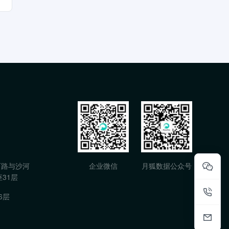
石路与沙河
企业微信
月狐数据公众号
31层
6层