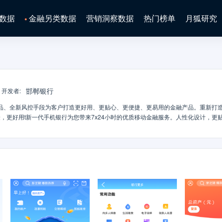
数据
金融另类数据
营销洞察数据
热门榜单
月狐研究
邯郸银行
开发者
:
品、全新风控手段为客户打造更好用、更贴心、更便捷、更易用的金融产品。重新打
更好用t新一代手机银行为您带来7x24小时的优质移动金融服务。人性化设计，更贴
按钮。重点功能更突出、使用更贴心。智能转账，更便捷t智能路由，自动选择更优
物识别，多维度保障。专属于您的登录方式，告别繁琐。手机号注册，更畅通t手机号
一键查询我的资产负债，图形化展示。邯银云盾，更放心t邯银云盾，让您忘掉复杂的
色存款，好产品，高收益t多种存款、特色理财。乐享移动金融超市。邯郸银行手机银行