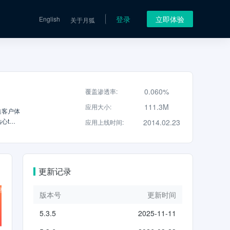
登录
立即体验
English
关于月狐
0.060%
覆盖渗透率
:
111.3M
应用大小
:
造客户体
心t全
2014.02.23
应用上线时间
:
路径，快
直接登
操作流
，让金
更新记录
版本号
更新时间
5.3.5
2025-11-11